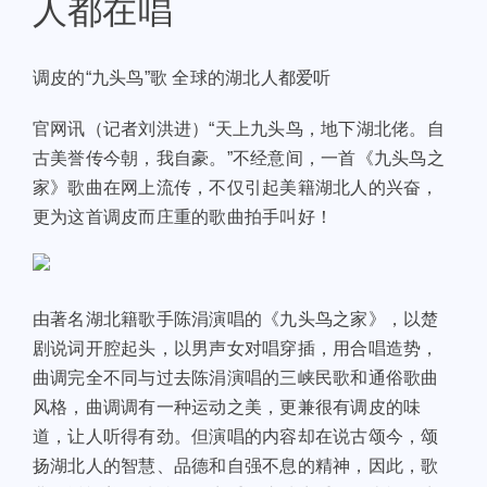
人都在唱
调皮的“九头鸟”歌 全球的湖北人都爱听
官网讯（记者刘洪进）“天上九头鸟，地下湖北佬。自
古美誉传今朝，我自豪。”不经意间，一首《九头鸟之
家》歌曲在网上流传，不仅引起美籍湖北人的兴奋，
更为这首调皮而庄重的歌曲拍手叫好！
由著名湖北籍歌手陈涓演唱的《九头鸟之家》，以楚
剧说词开腔起头，以男声女对唱穿插，用合唱造势，
曲调完全不同与过去陈涓演唱的三峡民歌和通俗歌曲
风格，曲调调有一种运动之美，更兼很有调皮的味
道，让人听得有劲。但演唱的内容却在说古颂今，颂
扬湖北人的智慧、品德和自强不息的精神，因此，歌