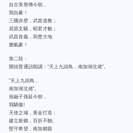
自古美譽傳今朝，
我自豪！
三國赤壁，武當道教；
屈原文騷，昭君才貌；
武昌首義，荊楚大地
膽氣豪！
第二段：
開頭普通話朗誦：“天上九頭鳥，南加湖北佬”。
”天上九頭鳥，
南加湖北佬”。
祝融子孫延今朝，
我驕傲!
天使之城，黃金打造﹔
建立新鄉，百折不饒;
堅守希望，南加鄉親