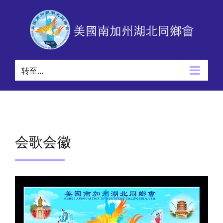
跳
过
内
容
转至...
会歌会徽