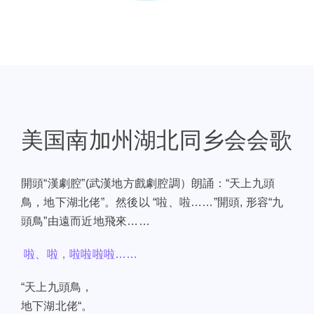
美国南加州湖北同乡会会歌
開頭“漢劇腔”(武漢地方戲劇腔調）朗誦：“天上九頭
鳥，地下湖北佬”。然後以 “啦、啦……”開頭, 形容“九
頭鳥”由遠而近地飛來……
啦、啦，啦啦啦啦……
“天上九頭鳥，
地下湖北佬“。