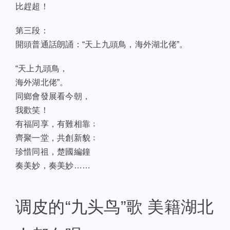
比趕超！
第三段：
開頭普通話朗誦：“天上九頭鳥，海外湖北佬”。
“天上九頭鳥，
海外湖北佬”。
同鄉會發展看今朝，
我歡笑！
有福同享，有難相靠﹔
齊聚一堂，共創新貌﹔
珍惜同祖，楚國編鐘
奏美妙，奏美妙……
调皮的“九头鸟”歌 美籍湖北